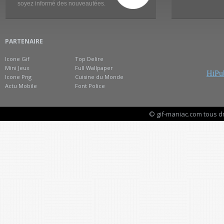
soyez informé des nouveautées.
PARTENAIRE
Icone Gif
Top Delire
Mini Jeux
Full Wallpaper
HiPub
Icone Png
Cuisine du Monde
Actu Mobile
Font Police
© gif-maniac.com tous d