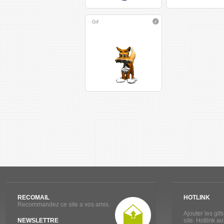
Gif
RECOMAIL
HOTLINK
Recommandez ce site a vos amis.
Ajouter les gif
NEWSLETTRE
site. Hotlink a