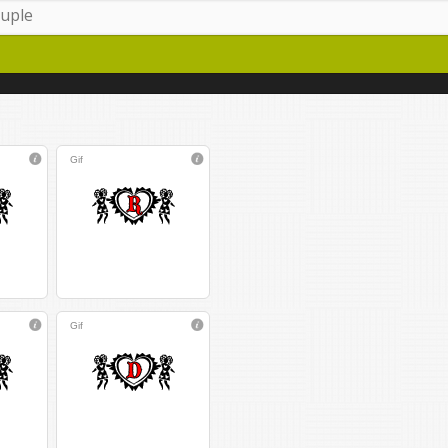
Gif
Gif