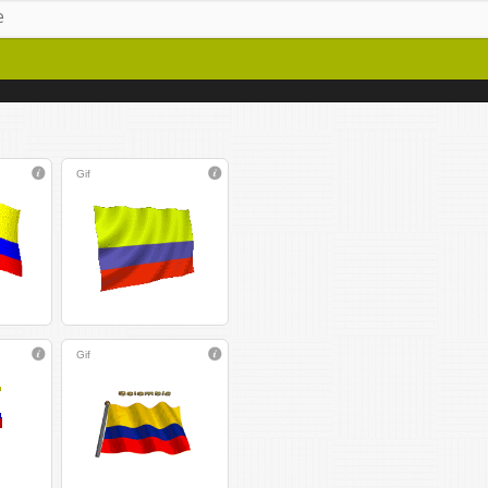
Gif
Gif