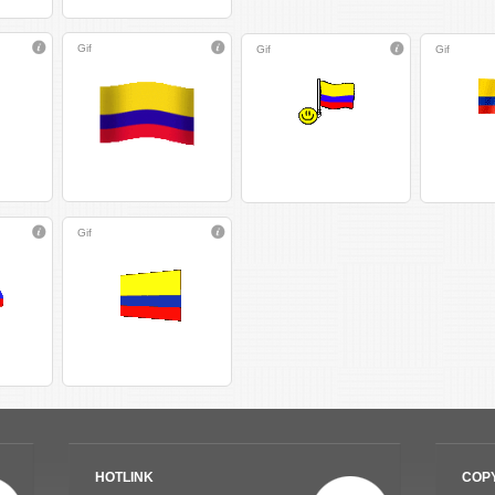
Gif
Gif
Gif
Gif
HOTLINK
COP