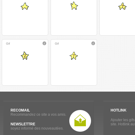
Gif
Gif
RECOMAIL
HOTLINK
Recommandez ce site a vos amis.
Ajouter les gif
NEWSLETTRE
site. Hotlink a
soyez informé des nouveautées.