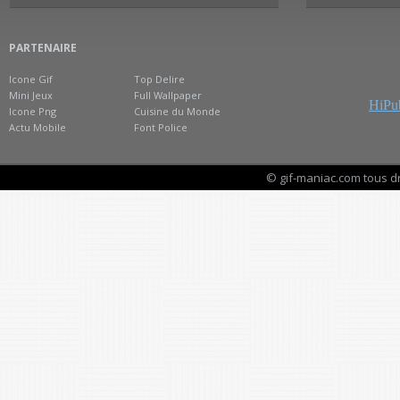
PARTENAIRE
Icone Gif
Top Delire
Mini Jeux
Full Wallpaper
HiPub
Icone Png
Cuisine du Monde
Actu Mobile
Font Police
© gif-maniac.com tous d