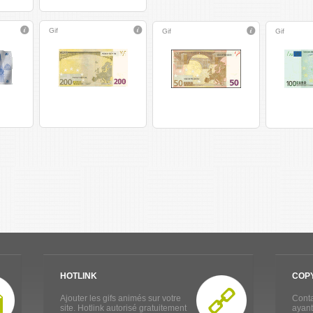
Gif
Gif
Gif
HOTLINK
COP
Ajouter les gifs animés sur votre
Conta
site. Hotlink autorisé gratuitement
ayant