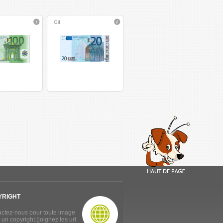
Gif
YRIGHT
ctez-nous pour toute image
 un copyright.(joignez les url