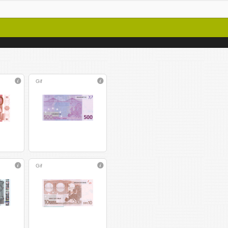
Gif
Gif