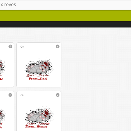
Gif
Gif