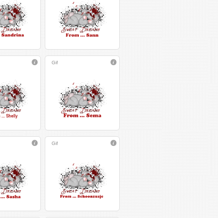
Gif
Gif