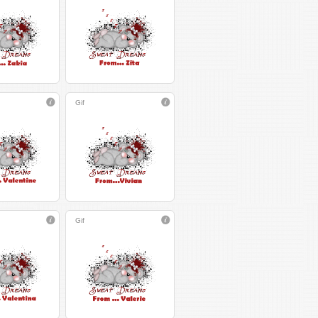
Gif
Gif