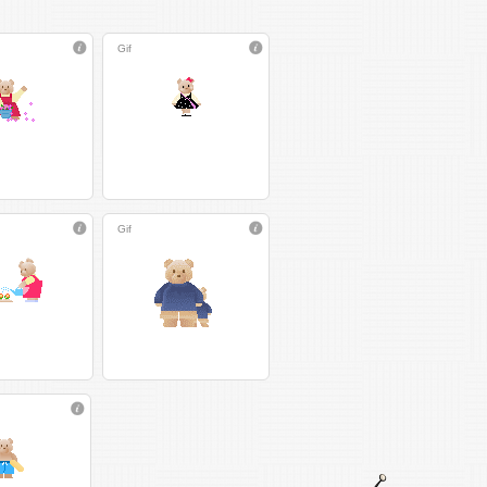
Gif
Gif