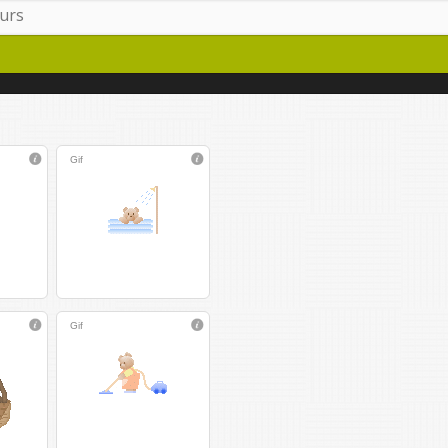
Gif
Gif