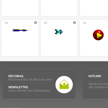
Gif
Gif
Gif
RECOMAIL
HOTLINK
Recommandez ce site a vos amis.
Ajouter les gif
NEWSLETTRE
site. Hotlink a
soyez informé des nouveautées.