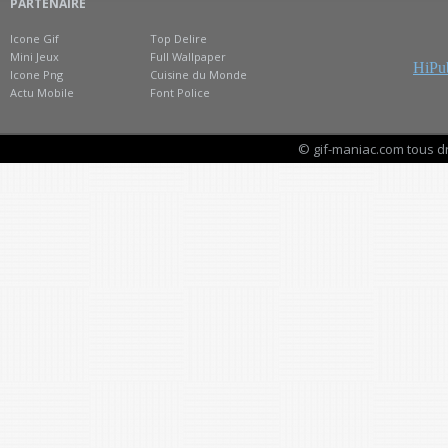
PARTENAIRE
Icone Gif
Top Delire
Mini Jeux
Full Wallpaper
HiPub
Icone Png
Cuisine du Monde
Actu Mobile
Font Police
© gif-maniac.com tous d