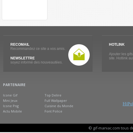
RECOMAIL
HOTLINK
Recommandez ce site a vos amis.
Ajouter les gif
NEWSLETTRE
site. Hotlink a
soyez informé des nouveautées.
PARTENAIRE
Icone Gif
Top Delire
Mini Jeux
Full Wallpaper
HiPub
Icone Png
Cuisine du Monde
Actu Mobile
Font Police
© gif-maniac.com tous d