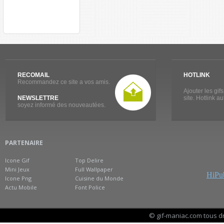
RECOMAIL
HOTLINK
Recommandez ce site a vos amis.
Ajouter les gif
NEWSLETTRE
site. Hotlink a
soyez informé des nouveautées.
PARTENAIRE
Icone Gif
Top Delire
Mini Jeux
Full Wallpaper
HiPub
Icone Png
Cuisine du Monde
Actu Mobile
Font Police
© gif-maniac.com tous d