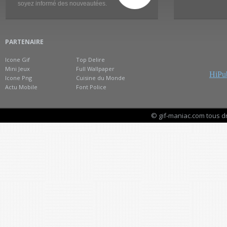
soyez informé des nouveautées.
PARTENAIRE
Icone Gif
Top Delire
Mini Jeux
Full Wallpaper
HiPub
Icone Png
Cuisine du Monde
Actu Mobile
Font Police
© gif-maniac.com tous d