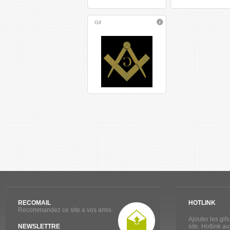
Gif
RECOMAIL
HOTLINK
Recommandez ce site a vos amis.
Ajouter les gif
NEWSLETTRE
site. Hotlink a