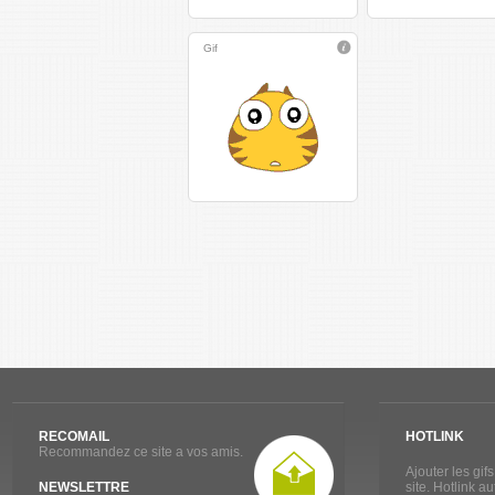
Gif
RECOMAIL
HOTLINK
Recommandez ce site a vos amis.
Ajouter les gif
NEWSLETTRE
site. Hotlink a