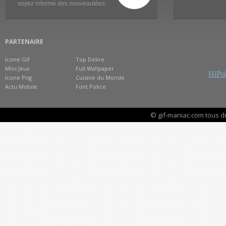
soyez informé des nouveautées.
PARTENAIRE
Icone Gif
Top Delire
Mini Jeux
Full Wallpaper
HiPub
Icone Png
Cuisine du Monde
Actu Mobile
Font Police
© gif-maniac.com tous d