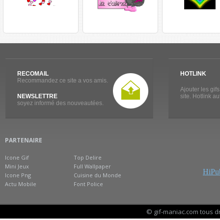
RECOMAIL
HOTLINK
Recommandez ce site a vos amis.
Ajouter les gif
NEWSLETTRE
site. Hotlink a
soyez informé des nouveautées.
PARTENAIRE
Icone Gif
Top Delire
Mini Jeux
Full Wallpaper
HiPub
Icone Png
Cuisine du Monde
Actu Mobile
Font Police
© gif-maniac.com tous d