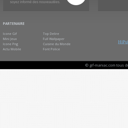
soyez informé des nouveautées.
PARTENAIRE
Icone Gif
Top Delire
Mini Jeux
Full Wallpaper
HiPub
Icone Png
Cuisine du Monde
Actu Mobile
Font Police
© gif-maniac.com tous d