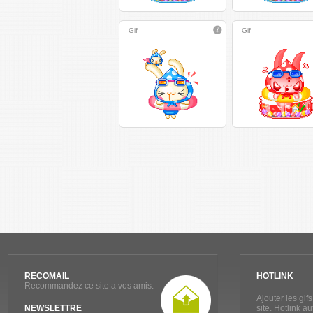
Gif
Gif
RECOMAIL
HOTLINK
Recommandez ce site a vos amis.
Ajouter les gif
NEWSLETTRE
site. Hotlink a