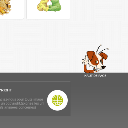
YRIGHT
ctez-nous pour toute image
 un copyright.(joignez les url
ifs animées concernés)