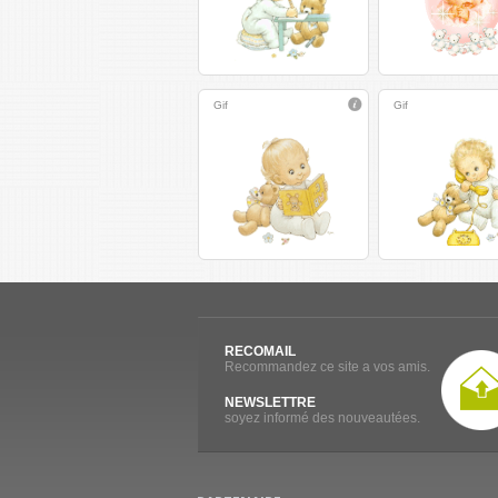
Gif
Gif
RECOMAIL
Recommandez ce site a vos amis.
NEWSLETTRE
soyez informé des nouveautées.