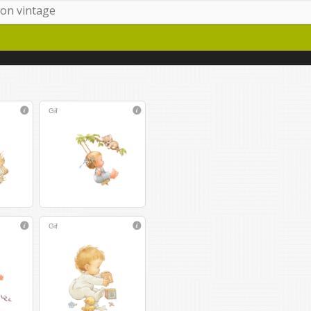
Gif
Gif