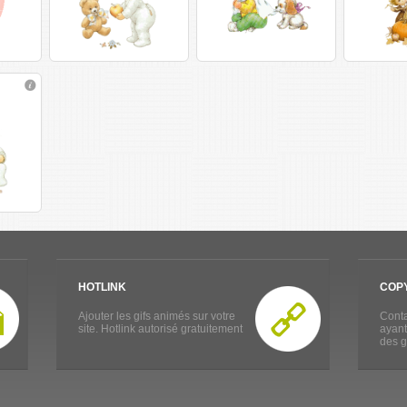
HOTLINK
COP
Ajouter les gifs animés sur votre
Conta
site. Hotlink autorisé gratuitement
ayant
des g