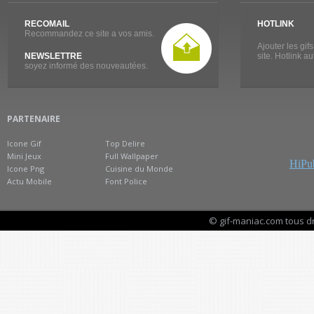
RECOMAIL
HOTLINK
Recommandez ce site a vos amis.
Ajouter les gif
NEWSLETTRE
site. Hotlink a
soyez informé des nouveautées.
PARTENAIRE
Icone Gif
Top Delire
Mini Jeux
Full Wallpaper
HiPub
Icone Png
Cuisine du Monde
Actu Mobile
Font Police
© gif-maniac.com tous d