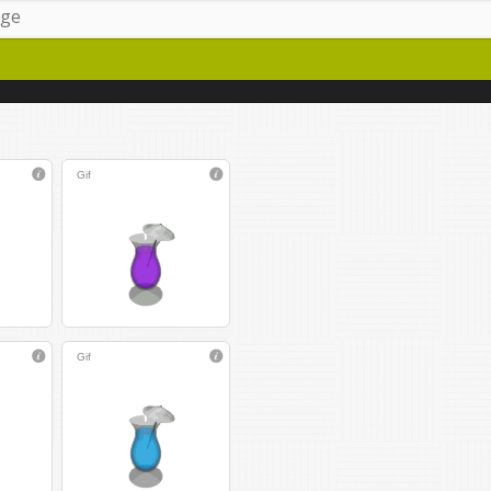
Gif
Gif