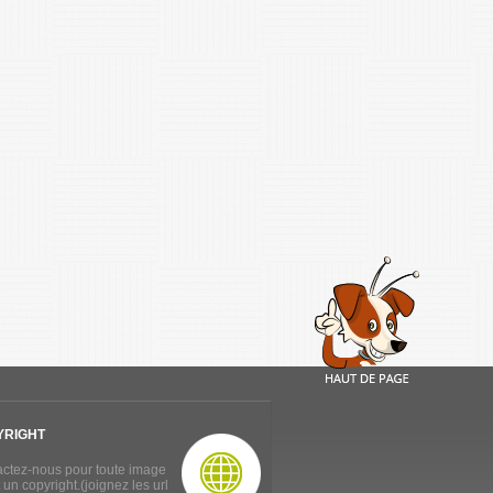
YRIGHT
ctez-nous pour toute image
 un copyright.(joignez les url