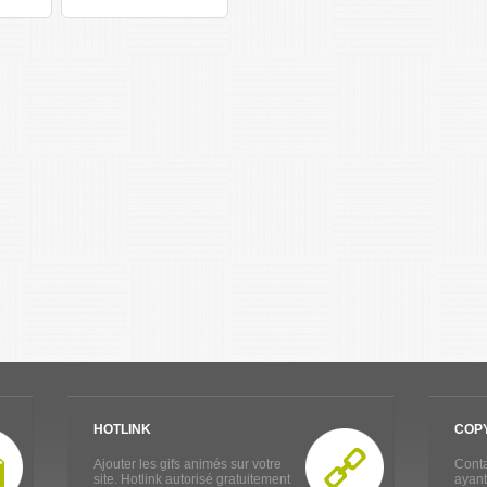
HOTLINK
COP
Ajouter les gifs animés sur votre
Conta
site. Hotlink autorisé gratuitement
ayant