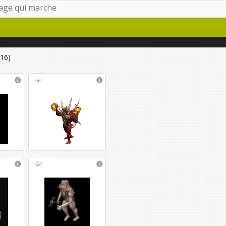
16)
Gif
Gif