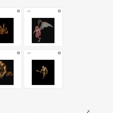
Gif
Gif