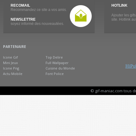
RECOMAIL
HOTLINK
Recommandez ce site a vos amis.
Ajouter les gif
NEWSLETTRE
site. Hotlink a
soyez informé des nouveautées.
PARTENAIRE
Icone Gif
Top Delire
Mini Jeux
Full Wallpaper
HiPub
Icone Png
Cuisine du Monde
Actu Mobile
Font Police
© gif-maniac.com tous d