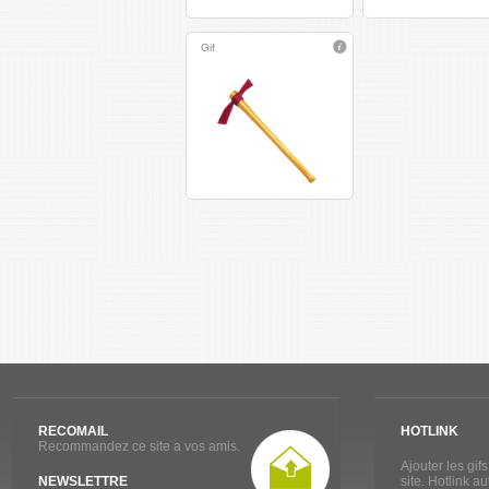
Gif
RECOMAIL
HOTLINK
Recommandez ce site a vos amis.
Ajouter les gif
NEWSLETTRE
site. Hotlink a