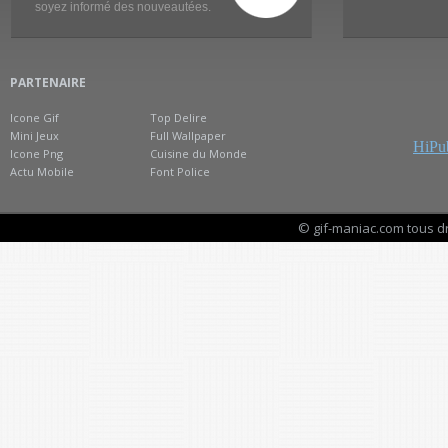
soyez informé des nouveautées.
PARTENAIRE
Icone Gif
Top Delire
Mini Jeux
Full Wallpaper
HiPub
Icone Png
Cuisine du Monde
Actu Mobile
Font Police
© gif-maniac.com tous d