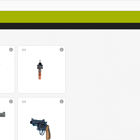
Gif
Gif