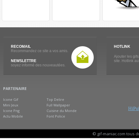
RECOMAIL
HOTLINK
Recommandez ce site a vos amis.
Ajouter les gif
NEWSLETTRE
site. Hotlink a
soyez informé des nouveautées.
PARTENAIRE
Icone Gif
Top Delire
Mini Jeux
Full Wallpaper
HiPub
Icone Png
Cuisine du Monde
Actu Mobile
Font Police
© gif-maniac.com tous d