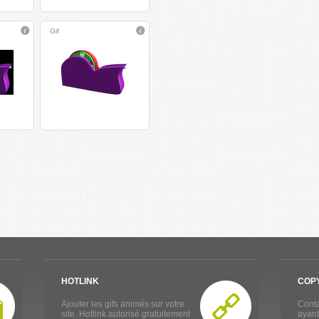
Gif
HOTLINK
COP
Ajouter les gifs animés sur votre
Conta
site. Hotlink autorisé gratuitement
ayant