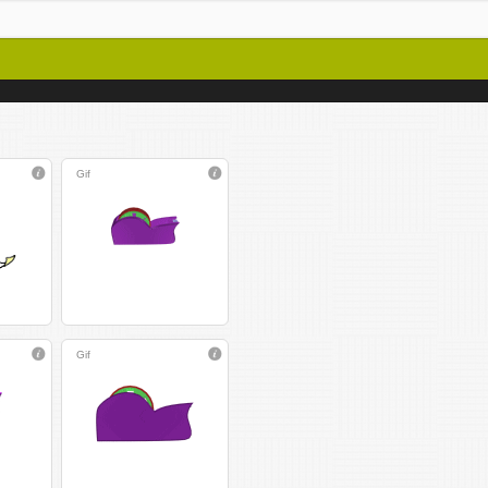
Gif
Gif