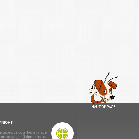
YRIGHT
ctez-nous pour toute image
 un copyright.(joignez les url