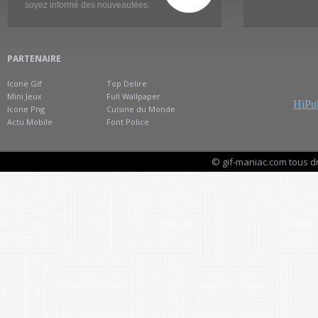
soyez informé des nouveautées.
PARTENAIRE
Icone Gif
Top Delire
Mini Jeux
Full Wallpaper
HiPub
Icone Png
Cuisine du Monde
Actu Mobile
Font Police
© gif-maniac.com tous d