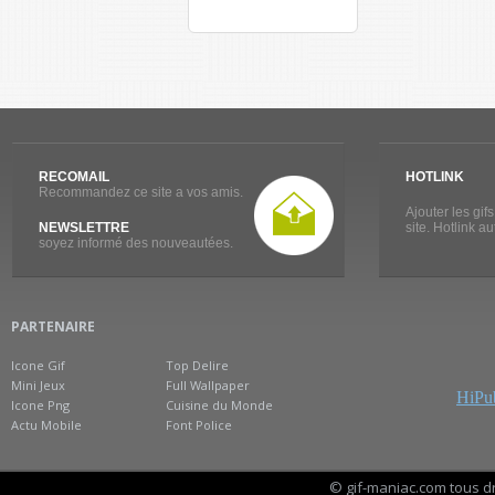
RECOMAIL
HOTLINK
Recommandez ce site a vos amis.
Ajouter les gif
NEWSLETTRE
site. Hotlink a
soyez informé des nouveautées.
PARTENAIRE
Icone Gif
Top Delire
Mini Jeux
Full Wallpaper
HiPub
Icone Png
Cuisine du Monde
Actu Mobile
Font Police
© gif-maniac.com tous d