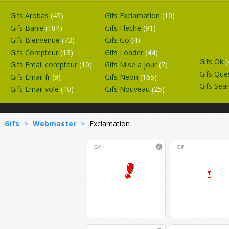
Gifs Arobas
(45)
Gifs Exclamation
(10)
Gifs Barre
(184)
Gifs Fleche
(91)
Gifs Bienvenue
(73)
Gifs Go
(4)
Gifs Compteur
(13)
Gifs Loader
(44)
Gifs Ok
(
Gifs Email compteur
(10)
Gifs Mise a jour
(7)
Gifs Que
Gifs Email fr
(9)
Gifs Neon
(165)
Gifs Sea
Gifs Email vole
(10)
Gifs Nouveau
(25)
Gifs
>
Webmaster
>
Exclamation
Gif
Gif