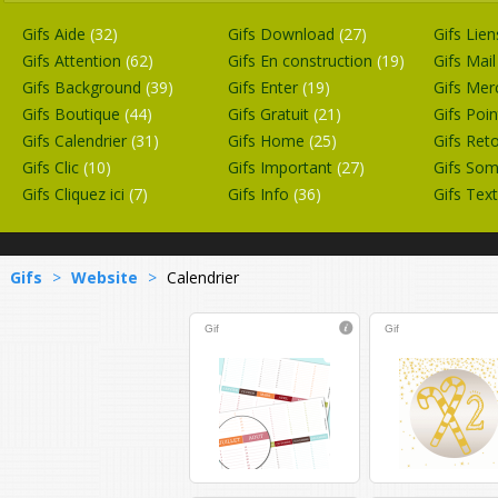
Gifs Aide
(32)
Gifs Download
(27)
Gifs Lie
Gifs Attention
(62)
Gifs En construction
(19)
Gifs Mai
Gifs Background
(39)
Gifs Enter
(19)
Gifs Mer
Gifs Boutique
(44)
Gifs Gratuit
(21)
Gifs Poi
Gifs Calendrier
(31)
Gifs Home
(25)
Gifs Ret
Gifs Clic
(10)
Gifs Important
(27)
Gifs So
Gifs Cliquez ici
(7)
Gifs Info
(36)
Gifs Tex
Gifs
>
Website
>
Calendrier
Gif
Gif