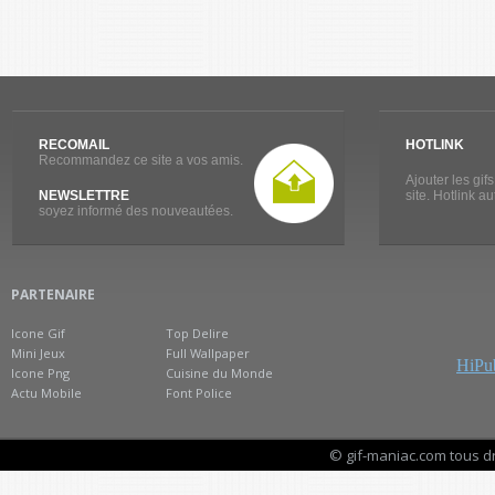
RECOMAIL
HOTLINK
Recommandez ce site a vos amis.
Ajouter les gif
NEWSLETTRE
site. Hotlink a
soyez informé des nouveautées.
PARTENAIRE
Icone Gif
Top Delire
Mini Jeux
Full Wallpaper
HiPub
Icone Png
Cuisine du Monde
Actu Mobile
Font Police
© gif-maniac.com tous d