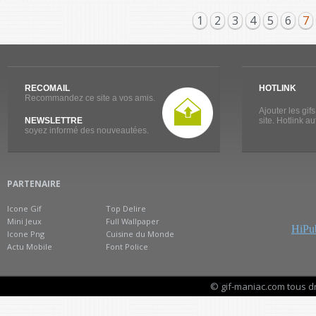
1
2
3
4
5
6
7
RECOMAIL
HOTLINK
Recommandez ce site a vos amis.
Ajouter les gif
NEWSLETTRE
site. Hotlink a
soyez informé des nouveautées.
PARTENAIRE
Icone Gif
Top Delire
Mini Jeux
Full Wallpaper
HiPub
Icone Png
Cuisine du Monde
Actu Mobile
Font Police
© gif-maniac.com tous d