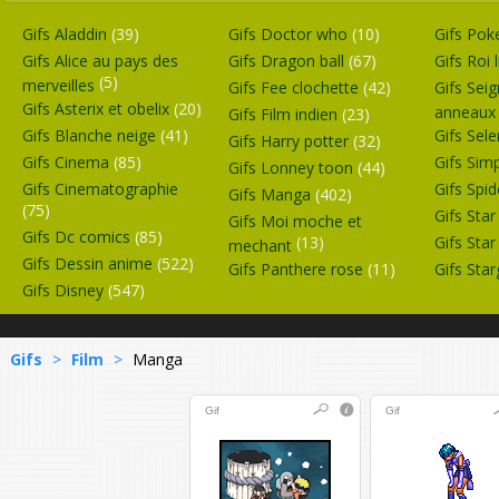
Gifs Aladdin
(39)
Gifs Doctor who
(10)
Gifs Po
Gifs Alice au pays des
Gifs Dragon ball
(67)
Gifs Roi 
(5)
merveilles
Gifs Fee clochette
(42)
Gifs Sei
Gifs Asterix et obelix
(20)
anneau
Gifs Film indien
(23)
Gifs Blanche neige
(41)
Gifs Se
Gifs Harry potter
(32)
Gifs Cinema
(85)
Gifs Si
Gifs Lonney toon
(44)
Gifs Cinematographie
Gifs Sp
Gifs Manga
(402)
(75)
Gifs Sta
Gifs Moi moche et
Gifs Dc comics
(85)
(13)
Gifs Sta
mechant
Gifs Dessin anime
(522)
Gifs Panthere rose
(11)
Gifs Sta
Gifs Disney
(547)
Gifs
>
Film
>
Manga
Gif
Gif