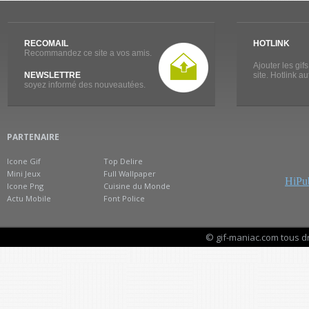
RECOMAIL
HOTLINK
Recommandez ce site a vos amis.
Ajouter les gif
NEWSLETTRE
site. Hotlink a
soyez informé des nouveautées.
PARTENAIRE
Icone Gif
Top Delire
Mini Jeux
Full Wallpaper
HiPub
Icone Png
Cuisine du Monde
Actu Mobile
Font Police
© gif-maniac.com tous d