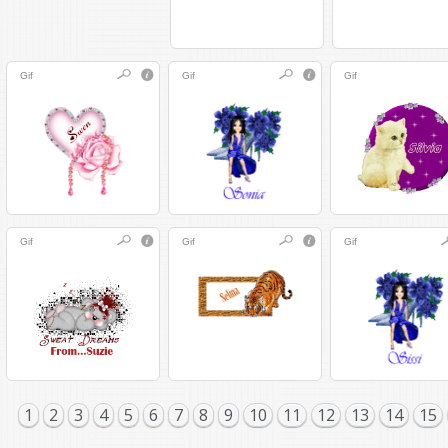
Gif
Gif
Gif
Gif
Gif
Gif
1
2
3
4
5
6
7
8
9
10
11
12
13
14
15