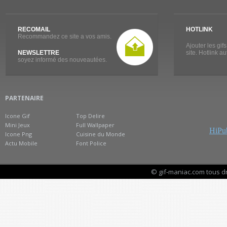
RECOMAIL
HOTLINK
Recommandez ce site a vos amis.
Ajouter les gif
NEWSLETTRE
site. Hotlink a
soyez informé des nouveautées.
PARTENAIRE
Icone Gif
Top Delire
Mini Jeux
Full Wallpaper
HiPub
Icone Png
Cuisine du Monde
Actu Mobile
Font Police
© gif-maniac.com tous d