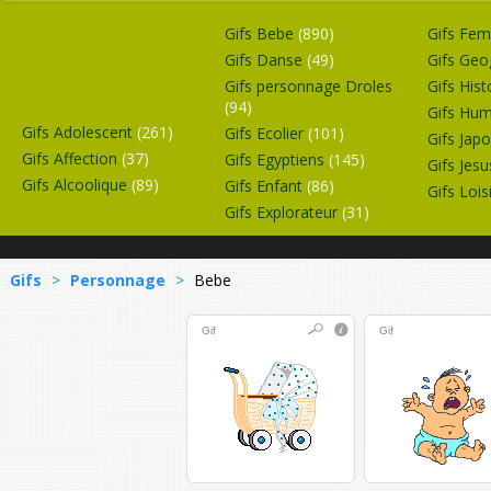
Gifs Bebe
(890)
Gifs F
Gifs Danse
(49)
Gifs Geo
Gifs personnage Droles
Gifs Hist
(94)
Gifs Hu
Gifs Adolescent
(261)
Gifs Ecolier
(101)
Gifs Jap
Gifs Affection
(37)
Gifs Egyptiens
(145)
Gifs Jes
Gifs Alcoolique
(89)
Gifs Enfant
(86)
Gifs Lois
Gifs Explorateur
(31)
Gifs
>
Personnage
>
Bebe
Gif
Gif